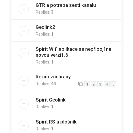
GTR a potreba sesti kanalu
Replies:
3
Geolink2
Replies:
1
Spirit Wifi aplikace se nepřipojí na
novou verzi1.6
Replies:
1
Režim záchrany
Replies:
44
1
2
3
4
5
Spirit Geolink
Replies:
1
Spirit RS a plošník
Replies:
1