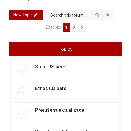
r
c
Search
Advanced 
New Topic
h
29 topics
1
2
Next
Topics
Spirit RS aero
Ethos lua aero
Přerušena aktualizace