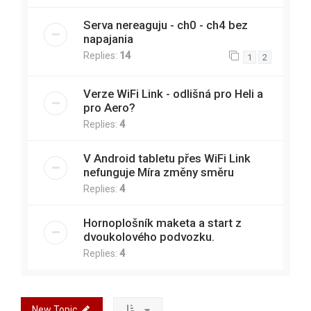
Serva nereaguju - ch0 - ch4 bez
napajania
Replies:
14
1
2
Verze WiFi Link - odlišná pro Heli a
pro Aero?
Replies:
4
V Android tabletu přes WiFi Link
nefunguje Míra změny směru
Replies:
4
Hornoplošník maketa a start z
dvoukolového podvozku.
Replies:
4
New Topic