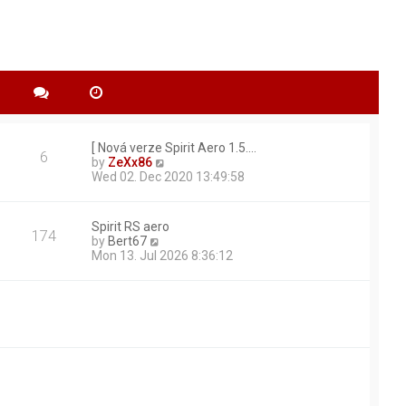
[ Nová verze Spirit Aero 1.5.…
6
V
by
ZeXx86
i
Wed 02. Dec 2020 13:49:58
e
w
t
Spirit RS aero
174
h
V
by
Bert67
e
i
Mon 13. Jul 2026 8:36:12
l
e
a
w
t
t
e
h
s
e
t
l
p
a
o
t
s
e
t
s