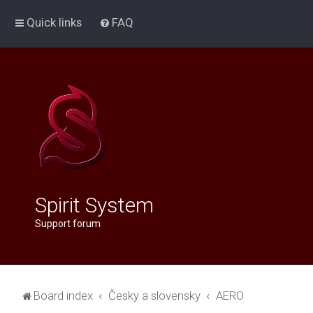
Quick links
FAQ
Spirit System
Support forum
Board index
Česky a slovensky
AERO