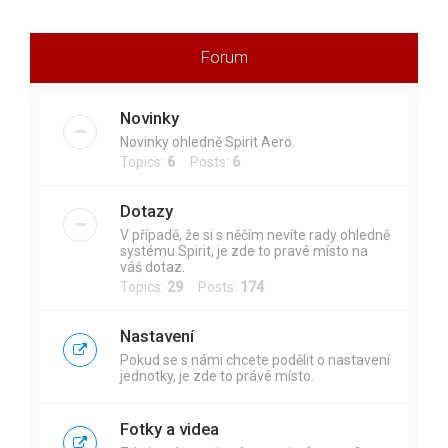
r
c
Forum
h
Novinky
Novinky ohledně Spirit Aero.
Topics:
6
Posts:
6
Dotazy
V případě, že si s něčím nevíte rady ohledně
systému Spirit, je zde to pravé místo na
váš dotaz.
Topics:
29
Posts:
174
Nastavení
Pokud se s námi chcete podělit o nastavení
jednotky, je zde to právé místo.
Fotky a videa