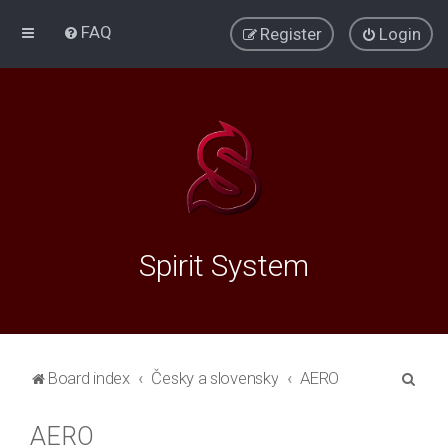
FAQ
Register
Login
Spirit System
S
Board index
Česky a slovensky
AERO
e
AERO
a