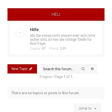
r
c
HELI
h
Hilfe
alls Sie etwas nicht wissen oder sich nicht
sicher sind, ist hier die richtige Stelle für
Ihre Frage.
Topics:
87
Posts:
249
Search
Advanced 
New Topic
0 topics • Page
1
of
1
There are no topics or posts in this forum.
Jump to