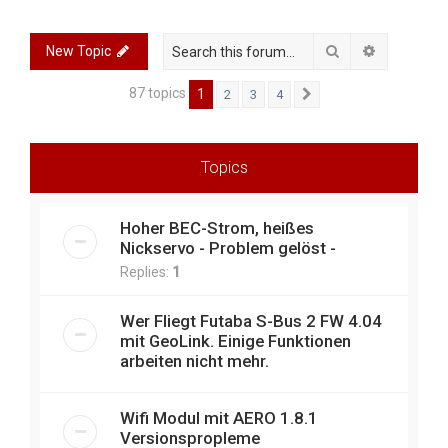
r
c
Search
Advanced 
New Topic
h
87 topics
1
2
3
4
Next
Topics
Hoher BEC-Strom, heißes
Nickservo - Problem gelöst -
Replies:
1
Wer Fliegt Futaba S-Bus 2 FW 4.04
mit GeoLink. Einige Funktionen
arbeiten nicht mehr.
Wifi Modul mit AERO 1.8.1
Versionspropleme