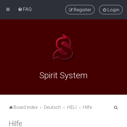
FAQ
Register
Login
Spirit System
S
Board index
Deutsch
HELI
Hilfe
e
Hilfe
a