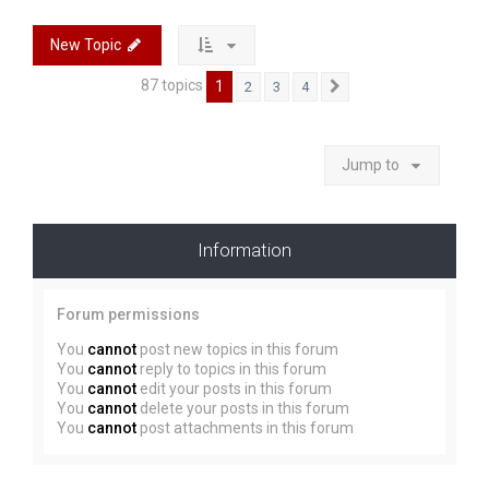
New Topic
87 topics
1
2
3
4
Next
Jump to
Information
Forum permissions
You
cannot
post new topics in this forum
You
cannot
reply to topics in this forum
You
cannot
edit your posts in this forum
You
cannot
delete your posts in this forum
You
cannot
post attachments in this forum