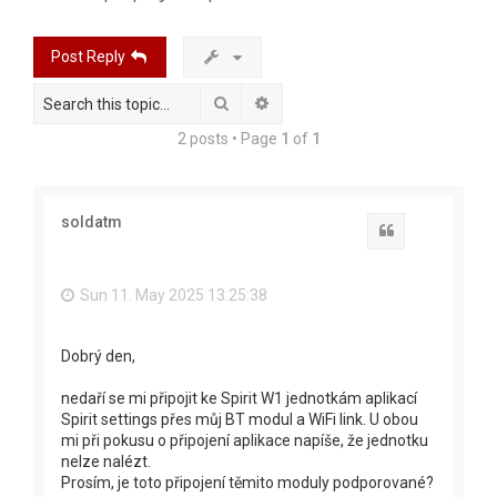
r
c
Post Reply
h
Search
Advanced search
2 posts • Page
1
of
1
soldatm
Quote
Sun 11. May 2025 13:25:38
Dobrý den,
nedaří se mi připojit ke Spirit W1 jednotkám aplikací
Spirit settings přes můj BT modul a WiFi link. U obou
mi při pokusu o připojení aplikace napíše, že jednotku
nelze nalézt.
Prosím, je toto připojení těmito moduly podporované?