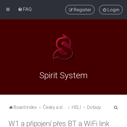
FAQ
Register
Login
Spirit System
S
Board index
Česky a slovensky
HELI
Dotazy
e
W1 a připojení přes BT a WiFi link
a