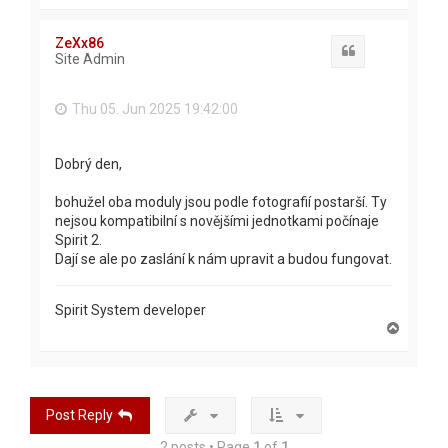
o
p
ZeXx86
Quote
Site Admin
Thu 05. Jun 2025 19:42:00
Dobrý den,
bohužel oba moduly jsou podle fotografií postarší. Ty
nejsou kompatibilní s novějšími jednotkami počínaje
Spirit 2.
Dají se ale po zaslání k nám upravit a budou fungovat.
Spirit System developer
T
o
p
Post Reply
2 posts • Page
1
of
1