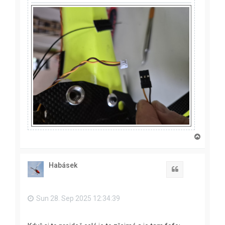
T
o
p
Habásek
Quote
Sun 28. Sep 2025 12:34:39