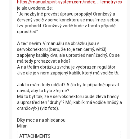
https://manual.spirit-system.com/index. ... lemetry/cs
je ale uvedeno, že:
"Je nezbytné provést úpravu propojky! Oranžový a
červený vodič v servo konektoru se musí mezi sebou
tzv. prohodit. Oranžový vodič bude v tomto případě
uprostřed"
A teď nevím. V manuálu na obrázku jsou v
servokonektoru (beru, že to je ten černý, větší)
zapojeny kablíky dva, ale uprostřed není žadný. Co se
má tedy prohazovat a kde?
A na třetím obrázku zvrchu je vyobrazen regulátor
Jive ale je v nem zapojený kablík, který má vodiče tři.
Jak to mám tedy udělat? A šlo by to případně upravit
návod, aby to bylo zřejmé?
Má to být tak, že v servokonektoru bude zleva hnědý
a uprostřed ten "druhý"? Můj kablík má vodiče hnědý a
oranžový:-) (viz foto).
Díky moc a na shledanou
Milan
ATTACHMENTS