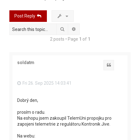
r
c
Post Reply
h
Search
Advanced search
2 posts • Page
1
of
1
soldatm
Quote
Fri 26. Sep 2025 14:03:41
Dobrý den,
prosím o radu.
Na eshopu jsem zakoupil TelemUni propojku pro
zapojeni telemetrie z regulátoru Kontronik Jive.
Na webu: