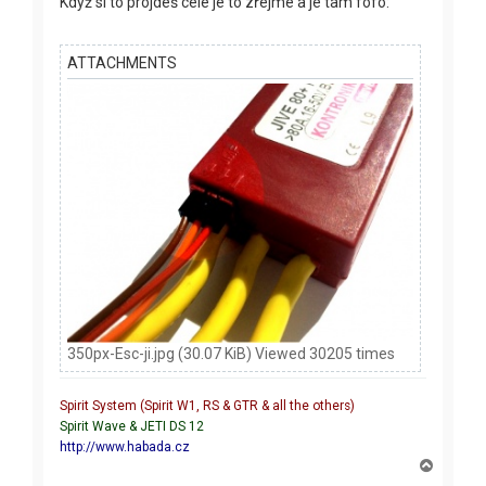
Když si to projdeš celé je to zřejmé a je tam fofo:
ATTACHMENTS
350px-Esc-ji.jpg (30.07 KiB) Viewed 30205 times
Spirit System (Spirit W1, RS & GTR & all the others)
Spirit Wave & JETI DS 12
http://www.habada.cz
T
o