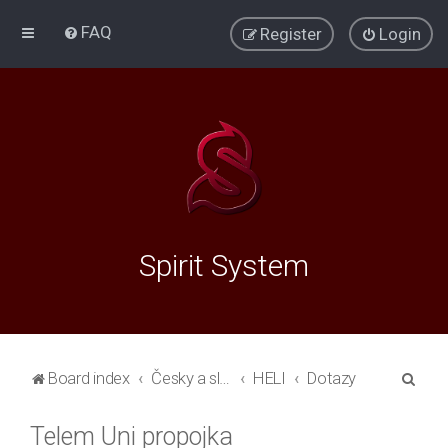
FAQ
Register
Login
Spirit System
S
Board index
Česky a slovensky
HELI
Dotazy
e
Telem Uni propojka
a