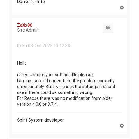
Danke für Info
T
o
p
ZeXx86
Quote
Site Admin
Fri 03. Oct 2025 13:12:38
Hello,
can you share your settings file please?
I am not sure if I understand the problem correctly
unfortunately. But I will check the settings first and
see if there could be something wrong.
For Rescue there was no modification from older
version 4.0.0 or 3.7.4.
Spirit System developer
T
o
p