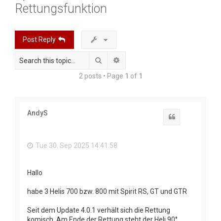
Rettungsfunktion
r
c
h
Post Reply
Search
Advanced search
2 posts • Page
1
of
1
AndyS
Quote
Tue 30. Sep 2025 14:41:58
Hallo
habe 3 Helis 700 bzw. 800 mit Spirit RS, GT und GTR
Seit dem Update 4.0.1 verhält sich die Rettung
komisch. Am Ende der Rettung steht der Heli 90°