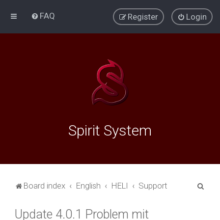
FAQ
Register
Login
Spirit System
S
Board index
English
HELI
Support
e
Update 4.0.1 Problem mit
a