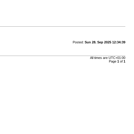
Posted:
Sun 28. Sep 2025 12:34:39
All times are
UTC+01:00
Page
1
of
1