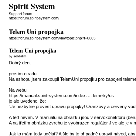
Spirit System
Support forum
https://forum.spirit-system.com/
Telem Uni propojka
https://forum.spirit-system.com/viewtopic.php?t=6605
Telem Uni propojka
by
soldatm
Dobrý den,
prosím o radu.
Na eshopu jsem zakoupil TelemUni propojku pro zapojeni telemetr
Na webu:
https://manual.spirit-system.com/index. ... lemetry/cs
je ale uvedeno, že:
"Je nezbytné provést úpravu propojky! Oranžový a červený vodi
A teď nevím. V manuálu na obrázku jsou v servokonektoru (beru,
A na třetím obrázku zvrchu je vyobrazen regulátor Jive ale je v 
Jak to mám tedy udělat? A šlo by to případně upravit návod, aby