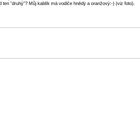
 ten "druhý"? Můj kablík má vodiče hnědý a oranžový:-) (viz foto).