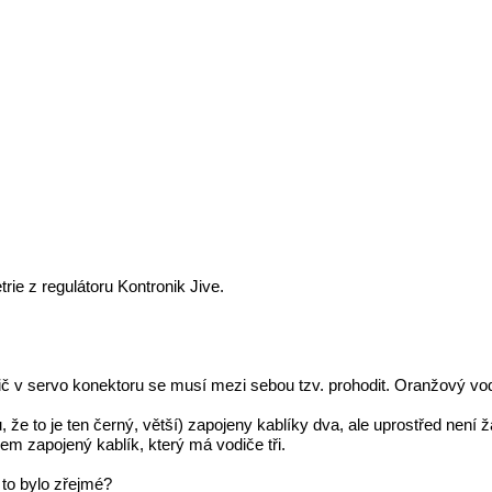
ie z regulátoru Kontronik Jive.
č v servo konektoru se musí mezi sebou tzv. prohodit. Oranžový vod
 že to je ten černý, větší) zapojeny kablíky dva, ale uprostřed není
nem zapojený kablík, který má vodiče tři.
 to bylo zřejmé?