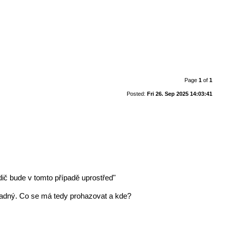
Page
1
of
1
Posted:
Fri 26. Sep 2025 14:03:41
ič bude v tomto případě uprostřed"
 žadný. Co se má tedy prohazovat a kde?