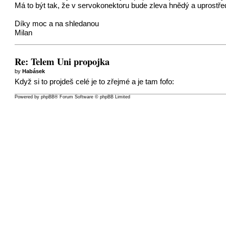
Má to být tak, že v servokonektoru bude zleva hnědý a uprostřed
Díky moc a na shledanou
Milan
Re: Telem Uni propojka
by
Habásek
Když si to projdeš celé je to zřejmé a je tam fofo:
Powered by
phpBB
® Forum Software © phpBB Limited